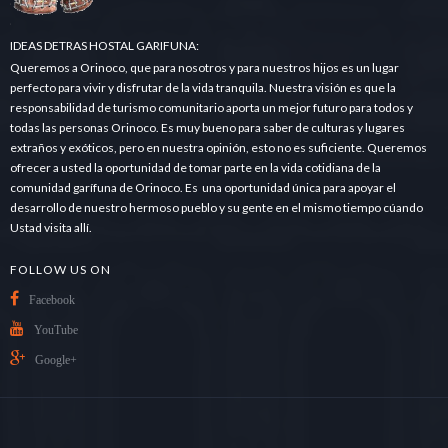
.
.
.
IDEAS DETRAS HOSTAL GARIFUNA:
Queremos a Orinoco, que para nosotros y para nuestros hijos es un lugar
perfecto para vivir y disfrutar de la vida tranquila. Nuestra visión es que la
responsabilidad de turismo comunitario aporta un mejor futuro para todos y
todas las personas Orinoco. Es muy bueno para saber de culturas y lugares
extraños y exóticos, pero en nuestra opinión, esto no es suficiente. Queremos
ofrecer a usted la oportunidad de tomar parte en la vida cotidiana de la
comunidad garífuna de Orinoco. Es una oportunidad única para apoyar el
desarrollo de nuestro hermoso pueblo y su gente en el mismo tiempo cúando
Ustad visita allí.
FOLLOW US ON
Facebook
YouTube
Google+