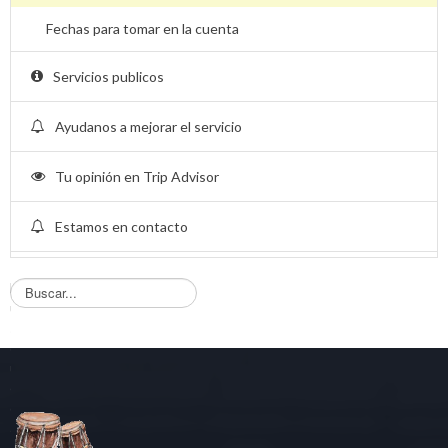
Fechas para tomar en la cuenta
Servicios publicos
Ayudanos a mejorar el servicio
Tu opinión en Trip Advisor
Estamos en contacto
B
u
s
q
u
e
d
a