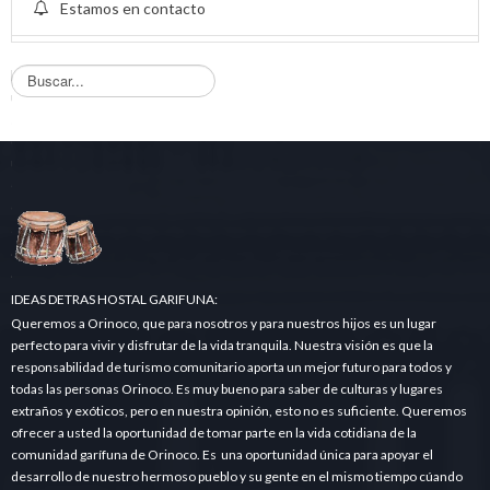
Estamos en contacto
B
u
s
q
u
e
d
a
.
.
.
IDEAS DETRAS HOSTAL GARIFUNA:
Queremos a Orinoco, que para nosotros y para nuestros hijos es un lugar
perfecto para vivir y disfrutar de la vida tranquila. Nuestra visión es que la
responsabilidad de turismo comunitario aporta un mejor futuro para todos y
todas las personas Orinoco. Es muy bueno para saber de culturas y lugares
extraños y exóticos, pero en nuestra opinión, esto no es suficiente. Queremos
ofrecer a usted la oportunidad de tomar parte en la vida cotidiana de la
comunidad garífuna de Orinoco. Es una oportunidad única para apoyar el
desarrollo de nuestro hermoso pueblo y su gente en el mismo tiempo cúando