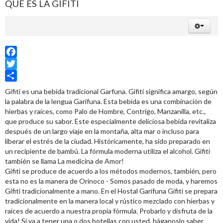
QUE ES LA GIFITI
Facebook
Twitter
Share
Gifiti es una bebida tradicional Garfuna. Gifiti significa amargo, según
la palabra de la lengua Garífuna. Esta bebida es una combinación de
hierbas y raíces, como Palo de Hombre, Contrigo, Manzanilla, etc.,
que produce su sabor. Este especialmente deliciosa bebida revitaliza
después de un largo viaje en la montaña, alta mar o incluso para
liberar el estrés de la ciudad. Históricamente, ha sido preparado en
un recipiente de bambú. La fórmula moderna utiliza el alcohol. Gifiti
también se llama La medicina de Amor!
Gifiti se produce de acuerdo a los métodos modernos, también, pero
esta no es la manera de Orinoco - Somos pasado de moda, y haremos
Gifiti tradicionalmente a mano. En el Hostal Garífuna Gifiti se prepara
tradicionalmente en la manera local y rústico mezclado con hierbas y
raíces de acuerdo a nuestra propia fórmula. Probarlo y disfruta de la
vida! Si va a tener una o dos botellas con usted, háganoslo saber