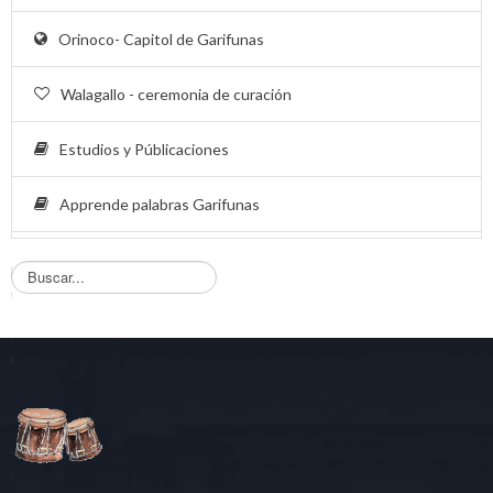
Orinoco- Capitol de Garifunas
Walagallo - ceremonia de curación
Estudios y Públicaciones
Apprende palabras Garifunas
B
u
s
q
u
e
d
a
.
.
.