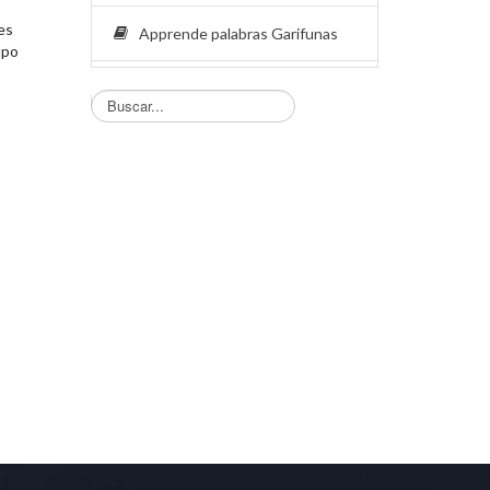
es
Apprende palabras Garifunas
upo
Busqueda...